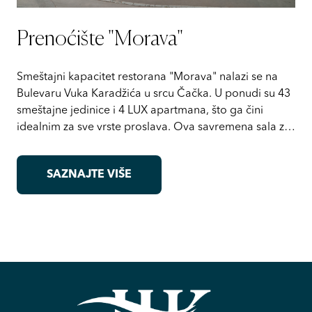
Prenoćište "Morava"
Smeštajni kapacitet restorana "Morava" nalazi se na
Bulevaru Vuka Karadžića u srcu Čačka. U ponudi su 43
smeštajne jedinice i 4 LUX apartmana, što ga čini
idealnim za sve vrste proslava. Ova savremena sala za
događaje, koja može primiti do 500 osoba, oduševiće
vas prelepim ambijentom i specijalitetima nacionalne
SAZNAJTE VIŠE
kuhinje.