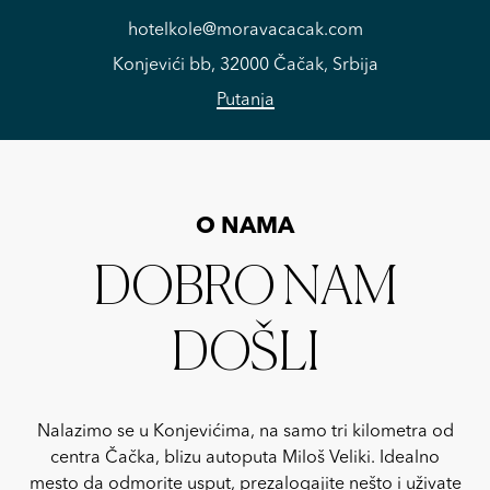
hotelkole@moravacacak.com
Konjevići bb, 32000 Čačak, Srbija
Putanja
O NAMA
DOBRO NAM
DOŠLI
Nalazimo se u Konjevićima, na samo tri kilometra od
centra Čačka, blizu autoputa Miloš Veliki. Idealno
mesto da odmorite usput, prezalogajite nešto i uživate