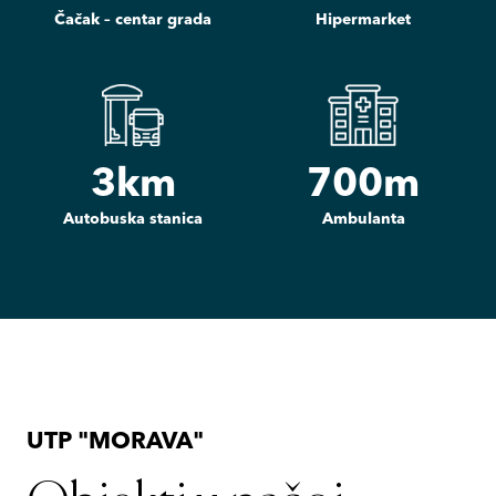
Čačak – centar grada
Hipermarket
3
km
700
m
Autobuska stanica
Ambulanta
UTP "MORAVA"