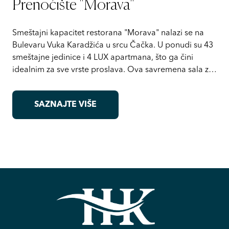
Prenoćište "Morava"
Smeštajni kapacitet restorana "Morava" nalazi se na
Bulevaru Vuka Karadžića u srcu Čačka. U ponudi su 43
smeštajne jedinice i 4 LUX apartmana, što ga čini
idealnim za sve vrste proslava. Ova savremena sala za
događaje, koja može primiti do 500 osoba, oduševiće
vas prelepim ambijentom i specijalitetima nacionalne
SAZNAJTE VIŠE
kuhinje.